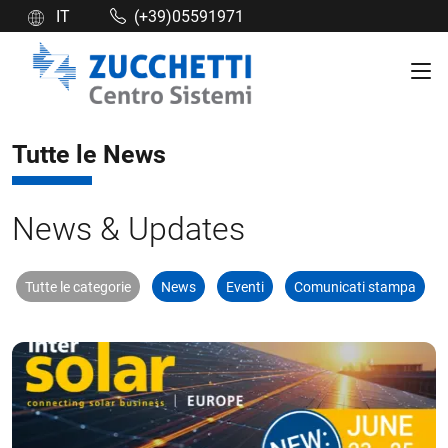
IT
(+39)05591971
Tutte le News
News & Updates
Tutte le categorie
News
Eventi
Comunicati stampa