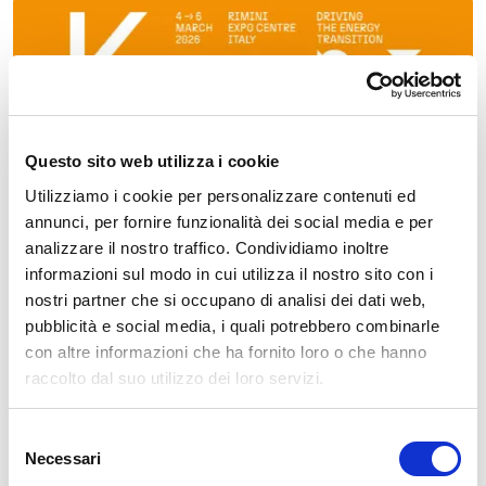
Questo sito web utilizza i cookie
Utilizziamo i cookie per personalizzare contenuti ed
annunci, per fornire funzionalità dei social media e per
05 FEB 2026
NEWS
analizzare il nostro traffico. Condividiamo inoltre
informazioni sul modo in cui utilizza il nostro sito con i
ZCS Azzurro a KEY 2026
nostri partner che si occupano di analisi dei dati web,
pubblicità e social media, i quali potrebbero combinarle
ZCS Azzurro sarà presente a KEY – The Energy
con altre informazioni che ha fornito loro o che hanno
Transition Expo 2026, uno degli appuntamenti di
raccolto dal suo utilizzo dei loro servizi.
riferimento per il settore delle energie rinnovabili, in
programma a Rimini dal 4 al 6 marzo.
Selezione
Necessari
del
Scopri di più